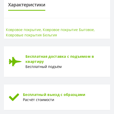
Характеристики
ВЫСОТА ВОРСА
Высота ворса
8 мм
Ковровое покрытие
,
Ковровое покрытие Бытовое
,
Ковровые покрытия Бельгия
ОСНОВА
Основа
Войлок
СТРАНА ВВОЗА
Бесплатная доставка с подъемом в
квартиру
Страна ввоза
Бельгия
Бесплатный подъём
ТИП ВОРСА
Тип ворса
Разрезной
ТОЛЩИНА
Бесплатный выезд с образцами
Толщина
11,5 мм
Расчёт стоимости