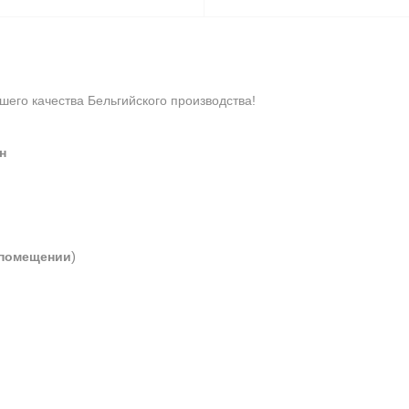
его качества Бельгийского производства!
н
)
 помещении