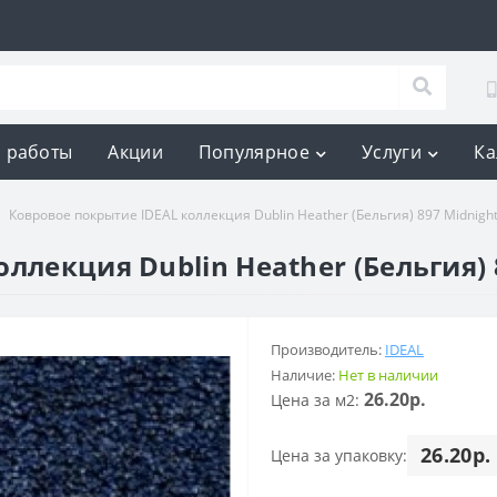
 работы
Акции
Популярное
Услуги
Ка
Ковровое покрытие IDEAL коллекция Dublin Heather (Бельгия) 897 Midnight
ллекция Dublin Heather (Бельгия) 
Производитель:
IDEAL
Наличие:
Нет в наличии
26.20р.
Цена за м2:
26.20р.
Цена за упаковку: