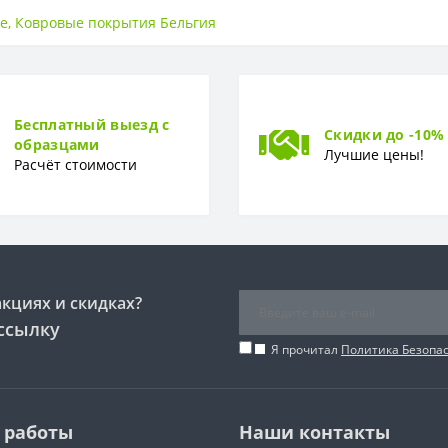
6 мм
ое
,
Ковровые покрытия Бельгия
Войлок
Бесплатный выезд с
Скидки до -10%
образцами
Бельгия
Лучшие цены!
Расчёт стоимости
Разрезной
7,5 мм
акциях и скидках?
ссылку
Я прочитал
Политика Безопа
 работы
Наши контакты