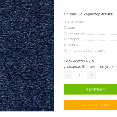
Основные характеристики
Высота ворса:
Основа:
Страна ввоза :
Тип ворса :
Толщина:
Количество м2 в упаковке
Количество м2 в
упаковке:
1
Количество упаков
-
+
В КОРЗИНУ
БЫСТРЫЙ ЗАКАЗ