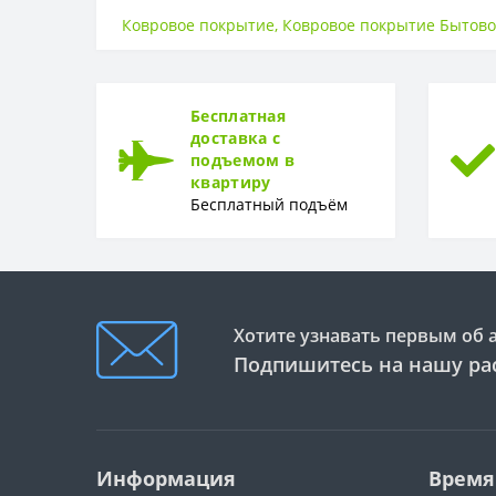
Высота ворса
Ковровое покрытие
,
Ковровое покрытие Бытов
ОСНОВА
Основа
Бесплатная
СТРАНА ВВОЗА
доставка с
подъемом в
Страна ввоза
квартиру
Бесплатный подъём
ТИП ВОРСА
Тип ворса
ТОЛЩИНА
Толщина
Хотите узнавать первым об 
Подпишитесь на нашу ра
Информация
Время