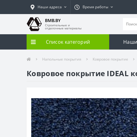
Наши адреса
Время работы
BMB.BY
Строительные и
отделочные материалы
Список категорий
Наши
Напольные покрытия
Ковровое покрытие
Ковровое покрытие IDEAL ко