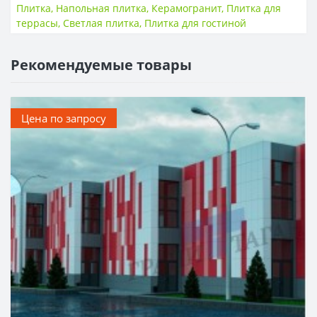
Плитка
,
Напольная плитка
,
Керамогранит
,
Плитка для
террасы
,
Светлая плитка
,
Плитка для гостиной
Рекомендуемые товары
Цена по запросу