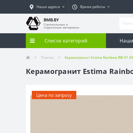
Наши адреса
Время работы
BMB.BY
Строительные и
отделочные материалы
Список категорий
Наши
Плитка
Керамогранит Estima Rainbow RW 01 
Керамогранит Estima Rainb
Цена по запросу