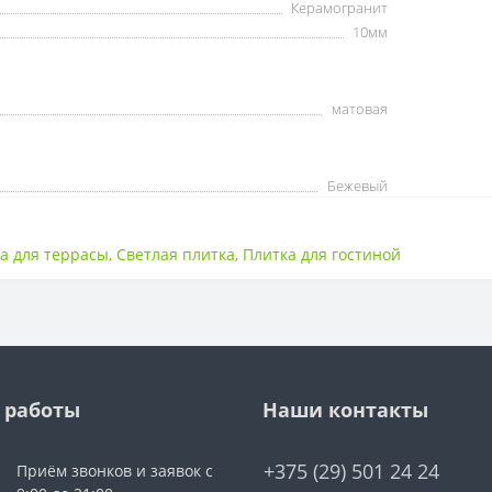
Керамогранит
10мм
матовая
Бежевый
а для террасы
,
Светлая плитка
,
Плитка для гостиной
 работы
Наши контакты
+375 (29) 501 24 24
Приём звонков и заявок с