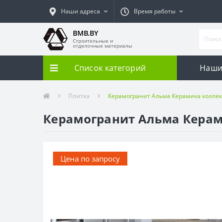
Наши адреса
Время работы
BMB.BY
Строительные и
отделочные материалы
Список категорий
Наши
Плитка
Керамогранит Альма Керамика коллек
Керамогранит Альма Керам
Цена по запросу