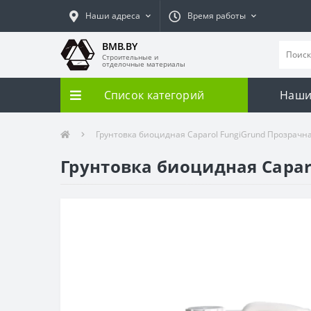
Наши адреса
Время работы
BMB.BY
Строительные и
отделочные материалы
Список категорий
Наши
Грунтовка биоцидная Сaparol FungiGrund Прозрачн
Грунтовка биоцидная Сapar