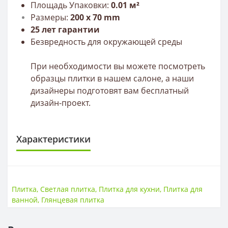
Площадь Упаковки:
0.01 м²
Размеры:
20
0
х 70 mm
25 лет гарантии
Безвредность для окружающей среды
При необходимости вы можете посмотреть
образцы плитки в нашем салоне, а наши
дизайнеры подготовят вам бесплатный
дизайн-проект.
Характеристики
ПЛИТКА
Размер
200*70
Плитка
,
Светлая плитка
,
Плитка для кухни
,
Плитка для
Тип
Плитка
ванной
,
Глянцевая плитка
Толщина
9 мм