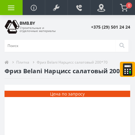
0
BMB.BY
+375 (29) 501 24 24
Строительные и
отделочные материалы
Плитка
Фриз Belani Нарцисс салатовый 200*70
Фриз Belani Нарцисс салатовый 200*70
Цена по запросу