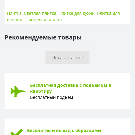
ПЛИТКА
Размер
200*70
Плитка
,
Светлая плитка
,
Плитка для кухни
,
Плитка для
Тип
Плитка
ванной
,
Глянцевая плитка
Толщина
9 мм
Рекомендуемые товары
ПОВЕРХНОСТЬ
Поверхность
Глянцевая, гладкая
Показать еще
Бесплатная доставка с подъемом в
квартиру
Бесплатный подъём
Бесплатный выезд с образцами