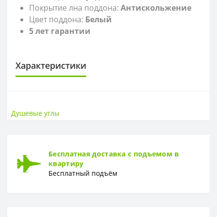
Покрытие лна поддона:
Антискольжение
Цвет поддона:
Белый
5 лет гарантии
Характеристики
РАЗМЕР
Размер
90х90 см
Душевые углы
МАТЕРИАЛ
Материал
Алюминий, закаленное стекло
Бесплатная доставка с подъемом в
квартиру
ГАРАНТИЯ
Бесплатный подъём
Гарантия
5 лет