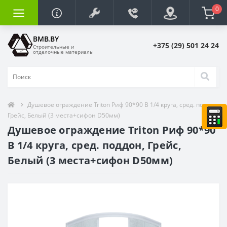
0
BMB.BY
+375 (29) 501 24 24
Строительные и
отделочные материалы
Душевое ограждение Triton Риф 90*90 В 1/4 круга, сред. поддон,
Грейс, Белый (3 места+сифон D50мм)
Душевое ограждение Triton Риф 90*90
В 1/4 круга, сред. поддон, Грейс,
Белый (3 места+сифон D50мм)