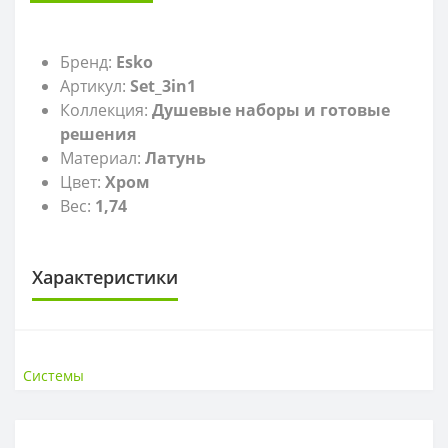
Бренд:
Esko
Артикул:
Set_3in1
Коллекция:
Душевые наборы и готовые
решения
Материал:
Латунь
Цвет:
Хром
Вес:
1,74
Характеристики
СТРАНА ВВОЗА
Страна ввоза
Россия
Системы
МАТЕРИАЛ
Материал
Нержавеющая сталь