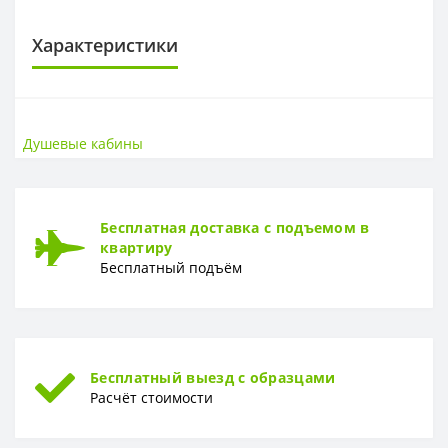
Характеристики
РАЗМЕР
Размер
90х90 см
Душевые кабины
МАТЕРИАЛ
Материал
Алюминий, закаленное стекло
Бесплатная доставка с подъемом в
квартиру
ГАРАНТИЯ
Бесплатный подъём
Гарантия
5 лет
Бесплатный выезд с образцами
Расчёт стоимости