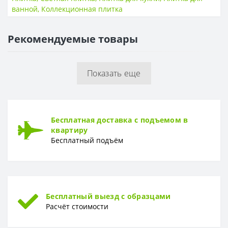
Тип
Декор
ванной
,
Коллекционная плитка
Толщина
9 мм
Рекомендуемые товары
ПОВЕРХНОСТЬ
Поверхность
Глянцевая, гладкая
Показать еще
РИСУНОК
Рисунок
Мрамор
Бесплатная доставка с подъемом в
квартиру
Бесплатный подъём
Бесплатный выезд с образцами
Расчёт стоимости