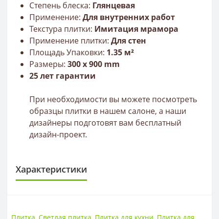
Степень блеска:
Глянцевая
Применение:
Для внутренних работ
Текстура плитки:
Имитация мрамора
Применение плитки:
Для стен
Площадь Упаковки:
1.35 м²
Размеры:
300
x 9
00
mm
25 лет гарантии
При необходимости вы можете посмотреть
образцы плитки в нашем салоне, а наши
дизайнеры подготовят вам бесплатный
дизайн-проект.
Характеристики
ПЛИТКА
Размер
300*900
Плитка
,
Светлая плитка
,
Плитка для кухни
,
Плитка для