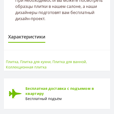
При необходимости вы можете посмотреть
образцы плитки в нашем салоне, а наши
дизайнеры подготовят вам бесплатный
дизайн-проект.
Характеристики
ПЛИТКА
Размер
12*900
Плитка
,
Плитка для кухни
,
Плитка для ванной
,
Тип
Бордюр
Коллекционная плитка
Толщина
8 мм
ПОВЕРХНОСТЬ
Бесплатная доставка с подъемом в
Поверхность
Глянцевая, гладкая
квартиру
Бесплатный подъём