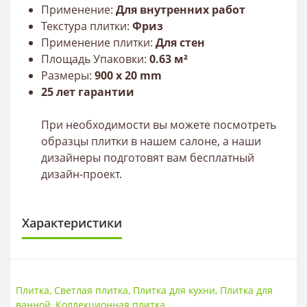
Применение:
Для внутренних работ
Текстура плитки:
Фриз
Применение плитки:
Для стен
Площадь Упаковки:
0.63 м²
Размеры:
900
x 20
mm
25 лет гарантии
При необходимости вы можете посмотреть
образцы плитки в нашем салоне, а наши
дизайнеры подготовят вам бесплатный
дизайн-проект.
Характеристики
ПЛИТКА
Размер
900*20
Плитка
,
Светлая плитка
,
Плитка для кухни
,
Плитка для
Тип
Бордюр
ванной
,
Коллекционная плитка