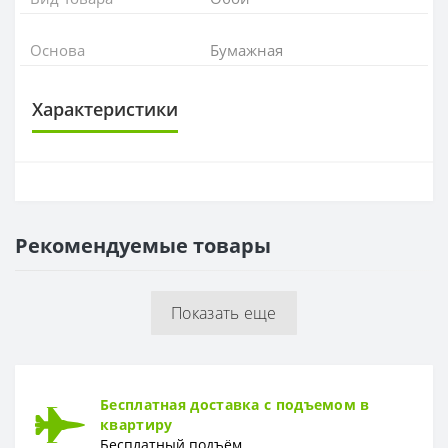
Основа
Бумажная
Характеристики
ОСНОВА
Основа
Бумажная
Рекомендуемые товары
РАППОРТ
Раппорт
64/32 см
Показать еще
РУЛОН
Рулон
0,53 x 10,05
ТИП
Бесплатная доставка с подъемом в
Тип
Горячее теснение
квартиру
Бесплатный подъём