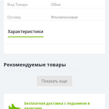
Вид Товара
Обои
Основа
Флизелиновая
Характеристики
ОСНОВА
Основа
Флизелиновая
Рекомендуемые товары
РАППОРТ
Раппорт
0 см
Показать еще
РУЛОН
Рулон
1,06 x 10,05
ТИП
Бесплатная доставка с подъемом в
Тип
Горячее теснение
квартиру