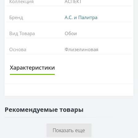
Коллекция
АСПЕКТ
Бренд
А.С. и Палитра
Вид Товара
Обои
Основа
Флизелиновая
Характеристики
ОСНОВА
Основа
Флизелиновая
Рекомендуемые товары
РАППОРТ
Раппорт
64 см
Показать еще
РУЛОН