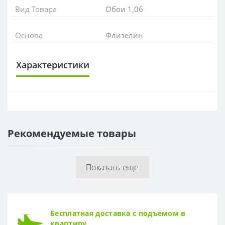
Вид Товара
Обои 1,06
Основа
Флизелин
Характеристики
ОСНОВА
Основа
Флизелиновая
Рекомендуемые товары
РАППОРТ
Раппорт
64 см
Показать еще
РУЛОН
Рулон
1,06*10,05м
ТИП
Бесплатная доставка с подъемом в
Тип
Горячее тиснение
квартиру