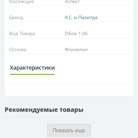
Коллекция
Аспект
Бренд
А.С. и Палитра
Вид Товара
Обои 1,06
Основа
Флизелин
Характеристики
ОСНОВА
Основа
Флизелиновая
Рекомендуемые товары
РАППОРТ
Раппорт
64 см
Показать еще
РУЛОН