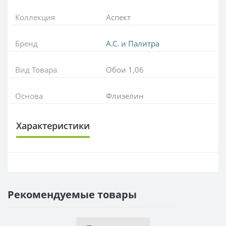
Коллекция
Аспект
Бренд
А.С. и Палитра
Вид Товара
Обои 1,06
Основа
Флизелин
Характеристики
ОСНОВА
Основа
Флизелиновая
Рекомендуемые товары
РАППОРТ
Раппорт
64 см