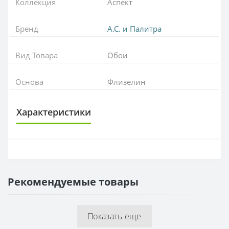
Коллекция
Аспект
Бренд
А.С. и Палитра
Вид Товара
Обои
Основа
Флизелин
Характеристики
ОСНОВА
Основа
Флизелиновая
Рекомендуемые товары
РАППОРТ
Раппорт
0 см
Показать еще
РУЛОН