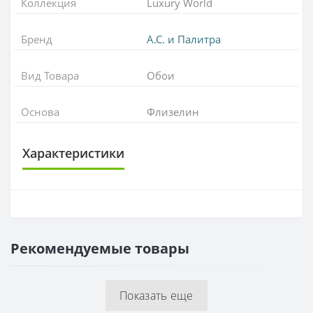
Коллекция
Luxury World
Бренд
А.С. и Палитра
Вид Товара
Обои
Основа
Флизелин
Характеристики
ОСНОВА
Основа
Флизелиновая
Рекомендуемые товары
РАППОРТ
Раппорт
64 см
Показать еще
РУЛОН