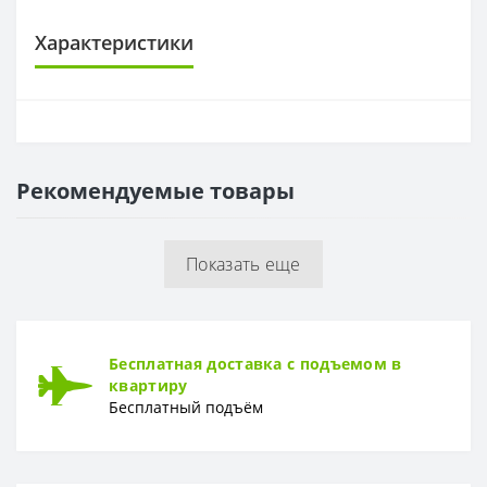
Характеристики
ОСНОВА
Основа
Флизелиновая
Рекомендуемые товары
РАППОРТ
Раппорт
32 см
Показать еще
РУЛОН
Рулон
1,06*10,05м
ТИП
Бесплатная доставка с подъемом в
Тип
Горячее тиснение
квартиру
Бесплатный подъём