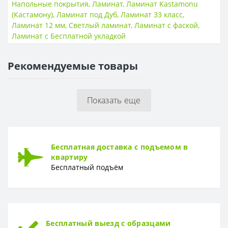
Класс износостойкости
33 класс
Напольные покрытия
,
Ламинат
,
Ламинат Kastamonu
(Кастамону)
,
Ламинат под Дуб
,
Ламинат 33 класс
,
НАЛИЧИЕ ФАСКИ
Ламинат 12 мм
,
Светлый ламинат
,
Ламинат с фаской
,
Ламинат с Бесплатной укладкой
4V фаска
Есть
ТОЛЩИНА
Рекомендуемые товары
Толщина
12 мм
Показать еще
Бесплатная доставка с подъемом в
квартиру
Бесплатный подъём
Бесплатный выезд с образцами